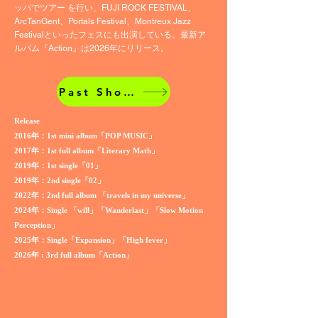
ッパでツアー を行い、FUJI ROCK FESTIVAL、
ArcTanGent、Portals Festival、Montreux Jazz
Festivalといったフェスにも出演している。最新ア
ルバム『Action』は2026年にリリース。
​
Past Shows
Release
2016年：1st mini album「POP MUSIC」
2017年：1st full album「Literary Math」
2019年：1st single「01」
2019年：2nd single「02」
2022年：2nd full album 「travels in my universe」
2024年：Single 「will」「Wanderlast」「Slow Motion
Perception」
2025年：Single「Expansion」「High fever」
2026年 : 3rd full album「Action」