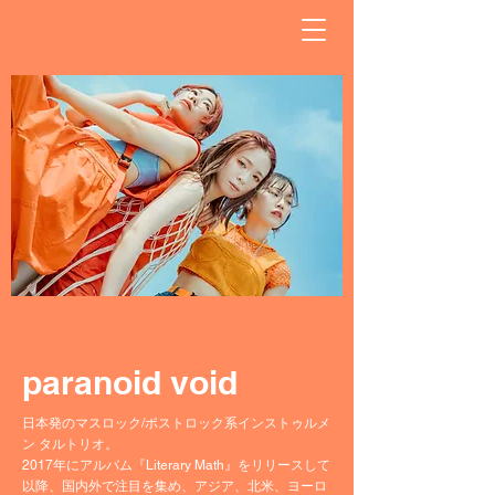
paranoid void
日本発のマスロック/ポストロック系インストゥルメ
ン タルトリオ。
2017年にアルバム『Literary Math』をリリースして
以降、国内外で注目を集め、アジア、北米、ヨーロ