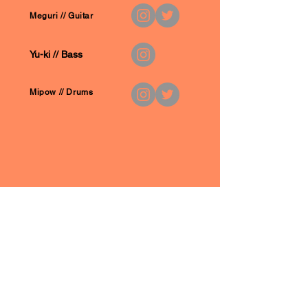
Meguri // Guitar
Yu-ki // Bass
Mipow // Drums